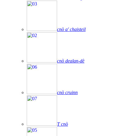
cnò a' chaisteil
cnò dealan-dè
cnò cruinn
T cnò