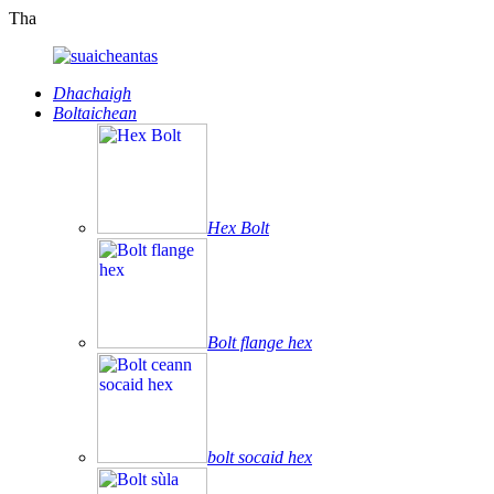
Tha
Dhachaigh
Boltaichean
Hex Bolt
Bolt flange hex
bolt socaid hex