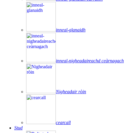
inneal-glanaidh
inneal-nigheadaireachd ceàrnagach
Nigheadair ròin
cearcall
Stud