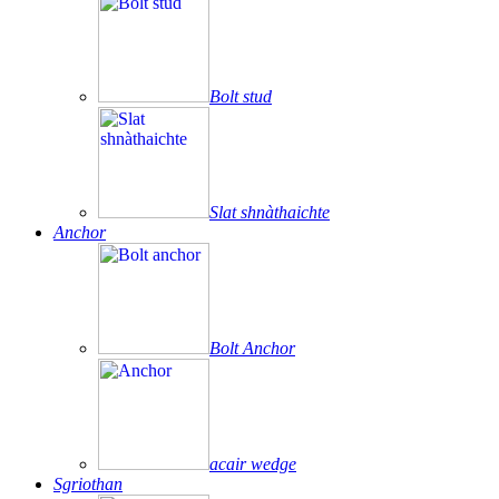
Bolt stud
Slat shnàthaichte
Anchor
Bolt Anchor
acair wedge
Sgriothan