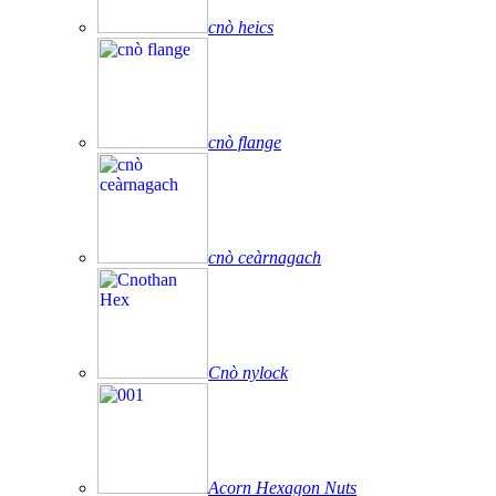
cnò heics
cnò flange
cnò ceàrnagach
Cnò nylock
Acorn Hexagon Nuts