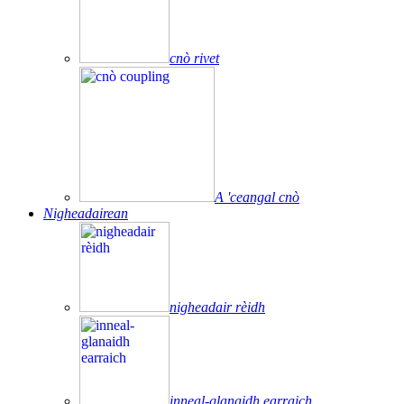
cnò rivet
A 'ceangal cnò
Nigheadairean
nigheadair rèidh
inneal-glanaidh earraich